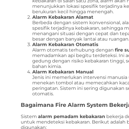
kebakaran di salah satu zona, alarm aka
menunjukkan lokasi spesifik terjadinya k
berukuran kecil hingga menengah.
Alarm Kebakaran Alamat
Berbeda dengan sistem konvensional, al
spesifik terjadinya kebakaran, sehing
menangani situasi dengan cepat dan tepa
besar dengan banyak lantai atau ruangan
Alarm Kebakaran Otomatis
Alarm otomatis terhubung dengan
fire 
memadamkan api begitu terdeteksi. Ini ad
gedung dengan risiko kebakaran tinggi, 
bahan kimia.
Alarm Kebakaran Manual
Jenis ini memerlukan intervensi manusi
menekan tombol atau memecahkan kaca 
peringatan. Sistem ini sering digunakan
otomatis.
Bagaimana Fire Alarm System Bekerj
Sistem
alarm pemadam kebakaran
bekerja d
untuk mendeteksi kebakaran. Berikut adala
digunakan: