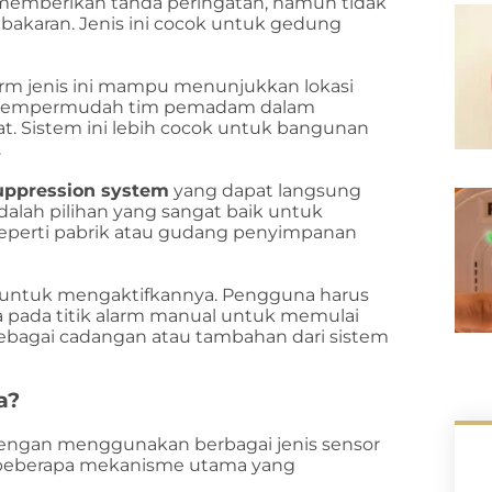
n memberikan tanda peringatan, namun tidak
ebakaran. Jenis ini cocok untuk gedung
arm jenis ini mampu menunjukkan lokasi
ga mempermudah tim pemadam dalam
t. Sistem ini lebih cocok untuk bangunan
.
suppression system
yang dapat langsung
alah pilihan yang sangat baik untuk
seperti pabrik atau gudang penyimpanan
a untuk mengaktifkannya. Pengguna harus
pada titik alarm manual untuk memulai
 sebagai cadangan atau tambahan dari sistem
a?
engan menggunakan berbagai jenis sensor
h beberapa mekanisme utama yang