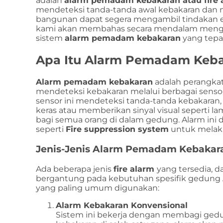
adalah
alarm pemadam kebakaran atau fire 
mendeteksi tanda-tanda awal kebakaran dan 
bangunan dapat segera mengambil tindakan ev
kami akan membahas secara mendalam mengena
sistem
alarm pemadam kebakaran
yang tepa
Apa Itu Alarm Pemadam Keb
Alarm pemadam kebakaran
adalah perangkat
mendeteksi kebakaran melalui berbagai sensor, 
sensor ini mendeteksi tanda-tanda kebakaran,
keras atau memberikan sinyal visual seperti l
bagi semua orang di dalam gedung. Alarm ini
seperti
Fire suppression system
untuk melak
Jenis-Jenis Alarm Pemadam Kebakar
Ada beberapa jenis
fire alarm
yang tersedia, 
bergantung pada kebutuhan spesifik gedung A
yang paling umum digunakan:
Alarm Kebakaran Konvensional
Sistem ini bekerja dengan membagi gedun