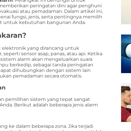
alarm
. Perangkat ini berfungsi untuk
memberikan peringatan dini agar penghuni
akuasi atau pemadaman. Dalam artikel ini,
i fungsi, jenis, serta pentingnya memilih
t untuk kebutuhan bangunan Anda.
akaran?
 elektronik yang dirancang untuk
seperti sensor asap, panas, atau api. Ketika
 sistem alarm akan mengeluarkan suara
ampu berkedip, sebagai tanda peringatan
 dapat dihubungkan dengan sistem lain
ukan pemadaman secara otomatis.
an
dan pemilihan sistem yang tepat sangat
nda. Berikut adalah beberapa jenis alarm
g ke dalam beberapa zona. Jika terjadi