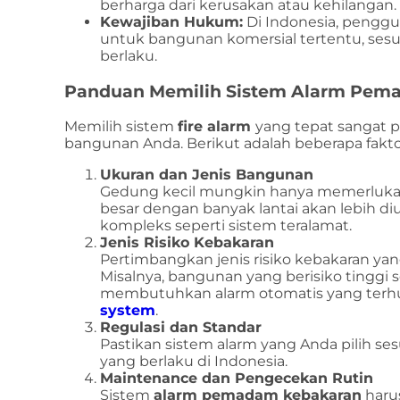
berharga dari kerusakan atau kehilangan.
Kewajiban Hukum:
Di Indonesia, pengg
untuk bangunan komersial tertentu, ses
berlaku.
Panduan Memilih Sistem Alarm Pem
Memilih sistem
fire alarm
yang tepat sangat
bangunan Anda. Berikut adalah beberapa fakt
Ukuran dan Jenis Bangunan
Gedung kecil mungkin hanya memerlukan
besar dengan banyak lantai akan lebih d
kompleks seperti sistem teralamat.
Jenis Risiko Kebakaran
Pertimbangkan jenis risiko kebakaran yang
Misalnya, bangunan yang berisiko tinggi 
membutuhkan alarm otomatis yang ter
system
.
Regulasi dan Standar
Pastikan sistem alarm yang Anda pilih se
yang berlaku di Indonesia.
Maintenance dan Pengecekan Rutin
Sistem
alarm pemadam kebakaran
harus