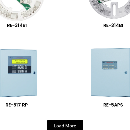
RE-314BI
RE-314BI
RE-517 RP
RE-5APS
Load More