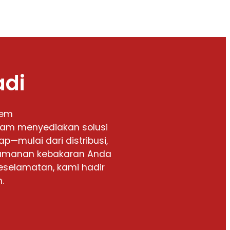
adi
tem
alam menyediakan solusi
p—mulai dari distribusi,
keamanan kebakaran Anda
eselamatan, kami hadir
.