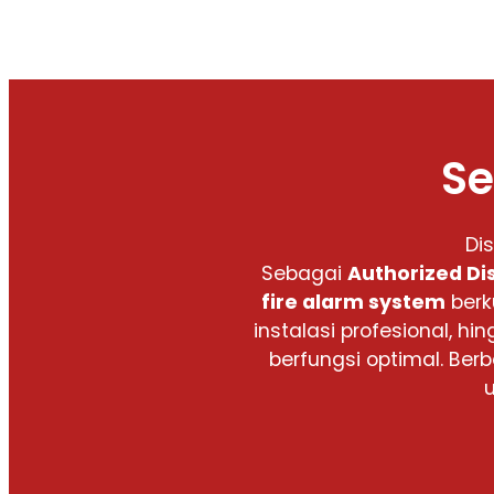
Se
Di
Sebagai
Authorized Di
fire alarm system
berk
instalasi profesional,
berfungsi optimal. Be