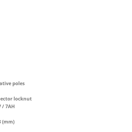
ative poles
nector locknut
V / 7AH
3 (mm)