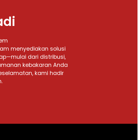
adi
tem
alam menyediakan solusi
p—mulai dari distribusi,
keamanan kebakaran Anda
eselamatan, kami hadir
.