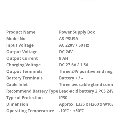
Product Name
Power Supply Box
Model No.
AS-PSU9A
Input Voltage
AC 220V / 50 Hz
Output Voltage
DC 24V
Output Current
9 AH
Charging Voltage
DC 27.6V / 1.5A
Output Terminals
Three 24V positive and neg
Battery Terminals
Battery + / –
Cable Inlet
Three pvc cable gland con
Recommend Battery Type
Lead-acid battery 2 PCS 24
Type of Protection
IP30
Dimension
Approx. L335 x H260 x W10
Operating Temperature
-10
℃
~ +50
℃