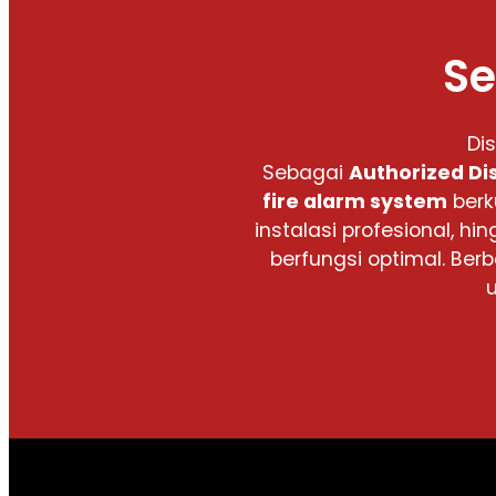
Se
Di
Sebagai
Authorized Di
fire alarm system
berk
instalasi profesional,
berfungsi optimal. Be