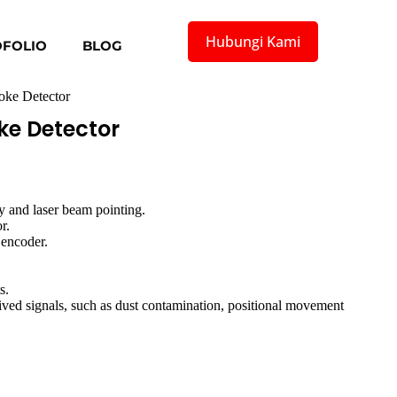
Hubungi Kami
FOLIO
BLOG
ke Detector
ke Detector
ay and laser beam pointing.
r.
 encoder.
s.
ved signals, such as dust contamination, positional movement