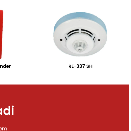
nder
RE-337 SH
adi
tem