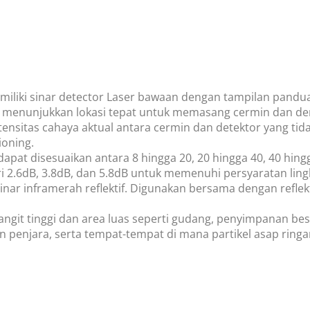
miliki sinar detector Laser bawaan dengan tampilan pandu
t menunjukkan lokasi tepat untuk memasang cermin dan d
itas cahaya aktual antara cermin dan detektor yang tidak
oning.
pat disesuaikan antara 8 hingga 20, 20 hingga 40, 40 hingg
ri 2.6dB, 3.8dB, dan 5.8dB untuk memenuhi persyaratan lin
nar inframerah reflektif. Digunakan bersama dengan reflek
angit tinggi dan area luas seperti gudang, penyimpanan bes
n penjara, serta tempat-tempat di mana partikel asap ringan