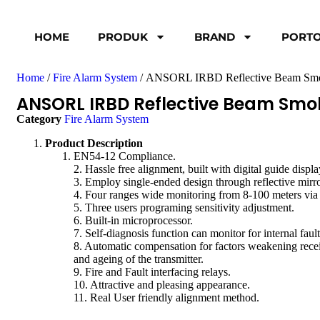
HOME
PRODUK
BRAND
PORTO
Home
/
Fire Alarm System
/ ANSORL IRBD Reflective Beam Smo
ANSORL IRBD Reflective Beam Smo
Category
Fire Alarm System
Product Description
EN54-12 Compliance.
2. Hassle free alignment, built with digital guide displ
3. Employ single-ended design through reflective mirro
4. Four ranges wide monitoring from 8-100 meters via
5. Three users programing sensitivity adjustment.
6. Built-in microprocessor.
7. Self-diagnosis function can monitor for internal fault
8. Automatic compensation for factors weakening recei
and ageing of the transmitter.
9. Fire and Fault interfacing relays.
10. Attractive and pleasing appearance.
11. Real User friendly alignment method.