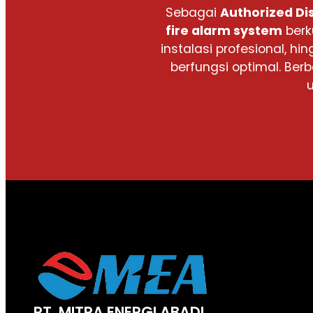
Sebagai
Authorized Di
fire alarm system
berk
instalasi profesional,
berfungsi optimal. Be
PT. MITRA ENERGI ABADI