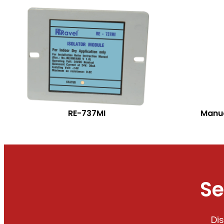
RE-737MI
Manua
Se
Di