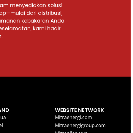
alam menyediakan solusi
p—mulai dari distribusi,
keamanan kebakaran Anda
eselamatan, kami hadir
.
AND
WEBSITE NETWORK
ua
Mitraenergi.com
el
Mitraenergigroup.com