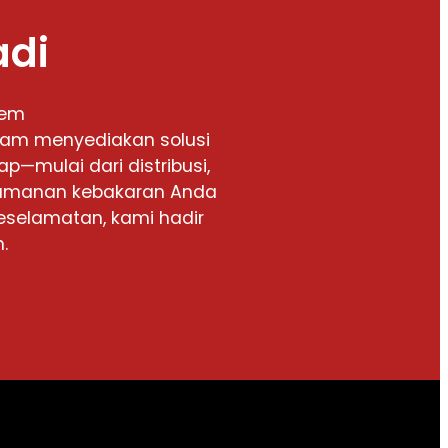
adi
tem
alam menyediakan solusi
p—mulai dari distribusi,
keamanan kebakaran Anda
eselamatan, kami hadir
.