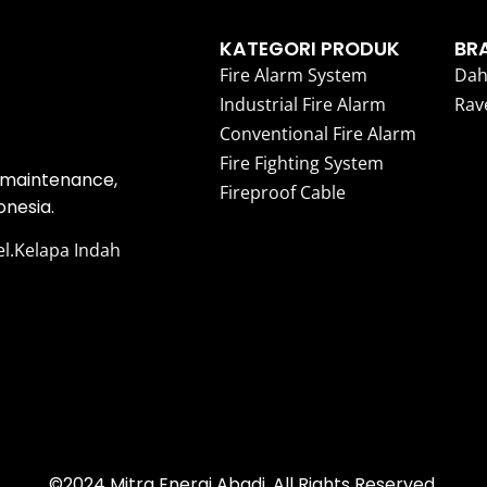
KATEGORI PRODUK
BR
Fire Alarm System
Dah
Industrial Fire Alarm
Rav
Conventional Fire Alarm
Fire Fighting System
, maintenance,
Fireproof Cable
onesia.
el.Kelapa Indah
©2024 Mitra Energi Abadi, All Rights Reserved.