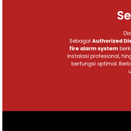
Se
Di
Sebagai
Authorized Di
fire alarm system
berk
instalasi profesional,
berfungsi optimal. Be