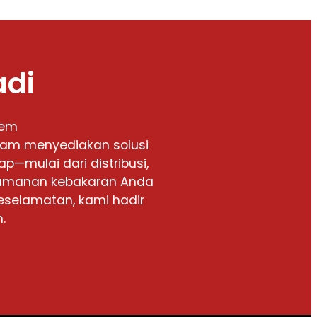
adi
tem
alam menyediakan solusi
p—mulai dari distribusi,
keamanan kebakaran Anda
eselamatan, kami hadir
.