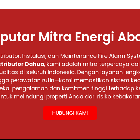
putar Mitra Energi Ab
stributor, Instalasi, dan Maintenance Fire Alarm Sys
stributor Dahua
, kami adalah mitra terpercaya d
ualitas di seluruh Indonesia. Dengan layanan lengka
 hingga perawatan rutin—kami memastikan sistem 
rbekal pengalaman dan komitmen tinggi terhadap k
untuk melindungi properti Anda dari risiko kebakaran
HUBUNGI KAMI