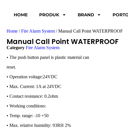
HOME
PRODUK
BRAND
PORTO
Home
/
Fire Alarm System
/ Manual Call Point WATERPROOF
Manual Call Point WATERPROOF
Category
Fire Alarm System
• The push button panel is plastic material can
reset.
• Operation voltage:24VDC
• Max. Current: 1A at 24VDC
• Contact resistance: 0.2ohm
• Working conditions:
• Temp. range: -10 +50
• Max. relative humidity: 93RH 2%