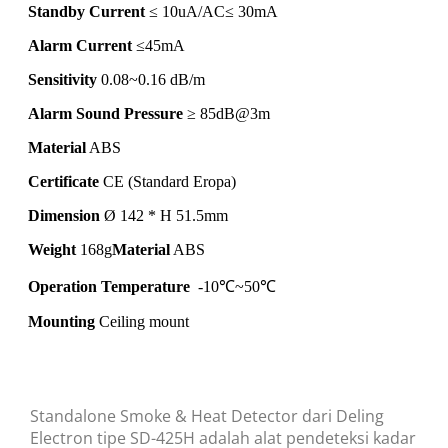
Standby Current
≤ 10uA/AC≤ 30mA
Alarm Current
≤45mA
Sensitivity
0.08~0.16 dB/m
Alarm Sound Pressure
≥ 85dB@3m
Material
ABS
Certificate
CE (Standard Eropa)
Dimension
Ø 142 * H 51.5mm
Weight
168g
Material
ABS
Operation Temperature
-10℃~50℃
Mounting
Ceiling mount
Standalone Smoke & Heat Detector dari Deling
Electron tipe SD-425H adalah alat pendeteksi kadar