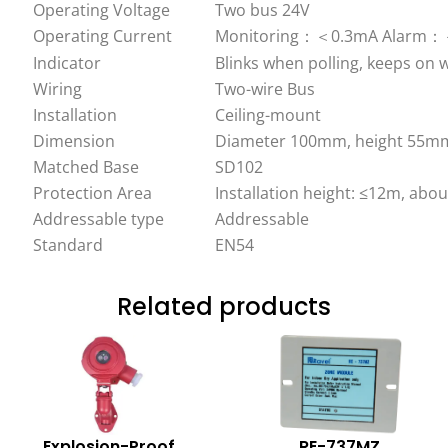
Operating Voltage
Two bus 24V
Operating Current
Monitoring
：＜
0.3mA Alarm
：
Indicator
Blinks when polling, keeps on
Wiring
Two-wire Bus
Installation
Ceiling-mount
Dimension
Diameter 100mm, height 55m
Matched Base
SD102
Protection Area
Installation height: ≤12m, abo
Addressable type
Addressable
Standard
EN54
Related products
Explosion-Proof
RE-737MZ